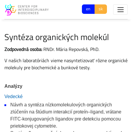
en
sk
Syntéza organických molekúl
Zodpovedná osoba:
RNDr. Mária Repovská, PhD.
V našich laboratóriách vieme nasyntetizovať rôzne organické
molekuly pre biochemické a bunkové testy.
Analýzy
Vedecké
Návrh a syntéza nízkomolekulových organických
zlúčenín na štúdium interakcií proteín–ligand, vrátane
FITC-konjugovaných ligandov pre detekciu pomocou
prietokovej cytometrie.