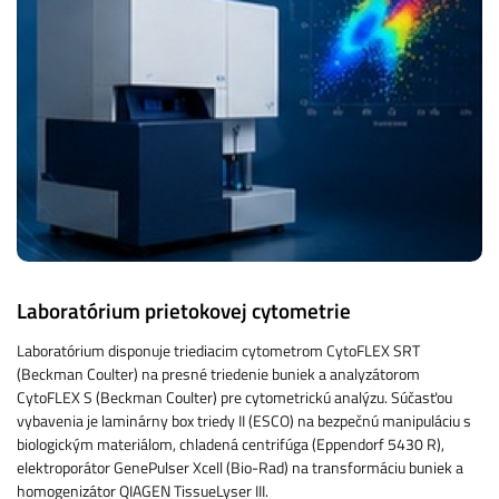
Laboratórium prietokovej cytometrie
Laboratórium disponuje triediacim cytometrom CytoFLEX SRT
(Beckman Coulter) na presné triedenie buniek a analyzátorom
CytoFLEX S (Beckman Coulter) pre cytometrickú analýzu. Súčasťou
vybavenia je laminárny box triedy II (ESCO) na bezpečnú manipuláciu s
biologickým materiálom, chladená centrifúga (Eppendorf 5430 R),
elektroporátor GenePulser Xcell (Bio-Rad) na transformáciu buniek a
homogenizátor QIAGEN TissueLyser III.