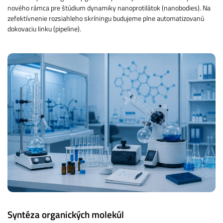
nového rámca pre štúdium dynamiky nanoprotilátok (nanobodies). Na
zefektívnenie rozsiahleho skríningu budujeme plne automatizovanú
dokovaciu linku (pipeline).
Syntéza organických molekúl