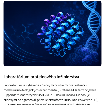
Laboratórium proteínového inžinierstva
Laboratórium je vybavené kľúčovými prístrojmi pre realizáciu
molekulárno-biologických experimentov, vrátane PCR termocykléra
(Eppendorf Mastercycler X50S) a PCR boxu (Biosan). Disponuje
prístrojmi na agarózovú gélovú elektroforézu (Bio-Rad PowerPac HC),
UV transiluminátorom (Herolab) na vizualizáciu DNA, chladenou