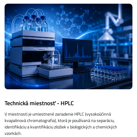
Technická miestnosť - HPLC
V miestnosti je umiestnené zariadenie HPLC (vysokoúčinná
kvapalinová chromatografia), ktorá je používaná na separáciu,
identifikáciu a kvantifikáciu zložiek v biologických a chemických
vzorkách.