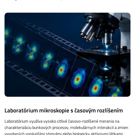
Laboratórium mikroskopie s časovým rozlíšením
Laboratórium využíva vysoko citlivé časovo-rozlíšené merania na
charakterizáciu bunkových procesov, molekulárnych interakcií a zmien
vyvolaných vonkajšími stimulmi alebo biologicky aktívnymi látkami,