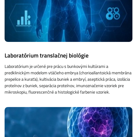
Laboratórium translačnej biológie
Laboratórium je určené pre prácu s bunkovými kultúrami a
predklinickým modelom vtáčieho embrya (chorioallantoická membrána
prepelice a kuraťa), kultivácia buniek a embryí, aseptická práca, izolácia
proteínov z buniek, separácia proteínov, imunoznačenie vzoriek pre
mikroskopiu, fluorescenčné a histologické farbenie vzoriek.