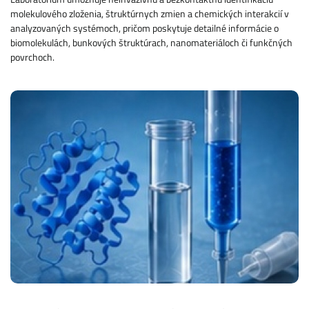
molekulového zloženia, štruktúrnych zmien a chemických interakcií v
analyzovaných systémoch, pričom poskytuje detailné informácie o
biomolekulách, bunkových štruktúrach, nanomateriáloch či funkčných
povrchoch.