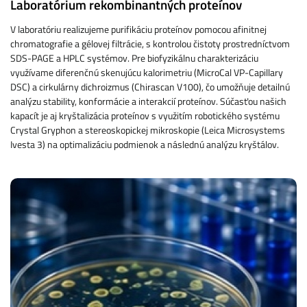
Laboratórium rekombinantných proteínov
V laboratóriu realizujeme purifikáciu proteínov pomocou afinitnej
chromatografie a gélovej filtrácie, s kontrolou čistoty prostredníctvom
SDS-PAGE a HPLC systémov. Pre biofyzikálnu charakterizáciu
využívame diferenčnú skenujúcu kalorimetriu (MicroCal VP-Capillary
DSC) a cirkulárny dichroizmus (Chirascan V100), čo umožňuje detailnú
analýzu stability, konformácie a interakcií proteínov. Súčasťou našich
kapacít je aj kryštalizácia proteínov s využitím robotického systému
Crystal Gryphon a stereoskopickej mikroskopie (Leica Microsystems
Ivesta 3) na optimalizáciu podmienok a následnú analýzu kryštálov.