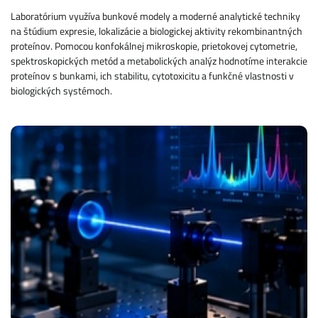
Laboratórium využíva bunkové modely a moderné analytické techniky
na štúdium expresie, lokalizácie a biologickej aktivity rekombinantných
proteínov. Pomocou konfokálnej mikroskopie, prietokovej cytometrie,
spektroskopických metód a metabolických analýz hodnotíme interakcie
proteínov s bunkami, ich stabilitu, cytotoxicitu a funkčné vlastnosti v
biologických systémoch.