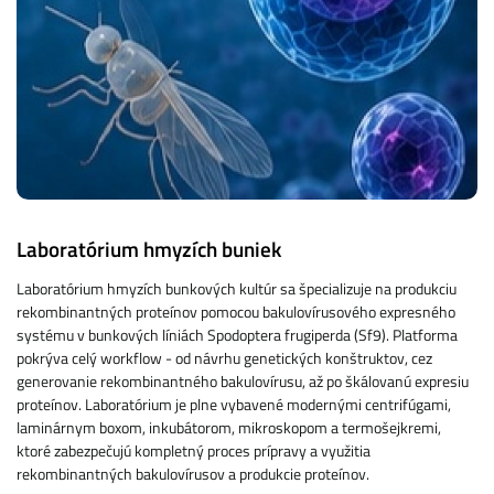
Laboratórium hmyzích buniek
Laboratórium hmyzích bunkových kultúr sa špecializuje na produkciu
rekombinantných proteínov pomocou bakulovírusového expresného
systému v bunkových líniách Spodoptera frugiperda (Sf9). Platforma
pokrýva celý workflow - od návrhu genetických konštruktov, cez
generovanie rekombinantného bakulovírusu, až po škálovanú expresiu
proteínov. Laboratórium je plne vybavené modernými centrifúgami,
laminárnym boxom, inkubátorom, mikroskopom a termošejkremi,
ktoré zabezpečujú kompletný proces prípravy a využitia
rekombinantných bakulovírusov a produkcie proteínov.