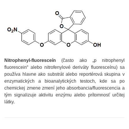
Nitrophenyl-fluoresceín
(často ako „p nitrophenyl
fluorescein“ alebo nitrofenylové deriváty fluoresceínu) sa
používa hlavne ako substrát alebo reportérová skupina v
enzymatických a bioanalytických testoch, kde sa po
chemickej zmene zmení jeho absorbancia/fluorescencia a
tým signalizuje aktivitu enzýmu alebo prítomnosť určitej
látky.