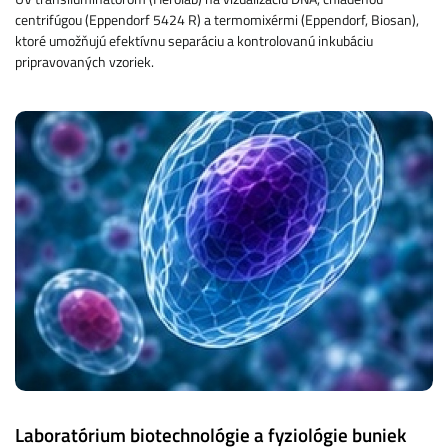
centrifúgou (Eppendorf 5424 R) a termomixérmi (Eppendorf, Biosan),
ktoré umožňujú efektívnu separáciu a kontrolovanú inkubáciu
pripravovaných vzoriek.
Laboratórium biotechnológie a fyziológie buniek