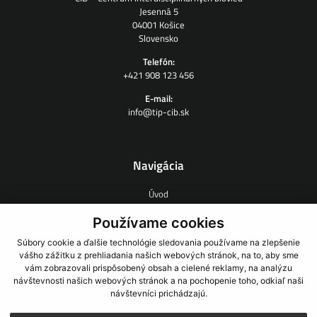
Jesenná 5
04001 Košice
Slovensko
Telefón:
+421 908 123 456
E-mail:
info@tip-cib.sk
Navigácia
Úvod
O nás
Zmluvný výskum
Používame cookies
Ľudia
Súbory cookie a ďalšie technológie sledovania používame na zlepšenie
Novinky
vášho zážitku z prehliadania našich webových stránok, na to, aby sme
Odkazy
vám zobrazovali prispôsobený obsah a cielené reklamy, na analýzu
Kontakt
návštevnosti našich webových stránok a na pochopenie toho, odkiaľ naši
návštevníci prichádzajú.