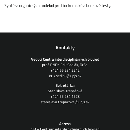
Syntéza organických molekúl pre biochemické a bunkové testy.
Kontakty
Vedúci Centra interdisciplinárnych biovied
prof. RNDr. Erik Sedlák, DrSc.
+421 55 234 2242
erik.sedlak@upjs.sk
Sekretárka:
Stanislava Trepáčová
+421 55 234 1578
stanislava.trepacova@upjs.sk
Adresa
CIB – Centrum interdisciplinárnych biovied