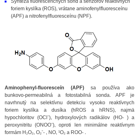
Syntéza fluorescenčných sond a senzorov reaktívnych
foriem kyslíka (ROS), vrátane aminofenylfluoresceínu
(APF) a nitrofenylfluoresceínu (NPF).
Aminophenyl-fluoresceín (APF)
sa používa ako
bunkovo-permeabilná a fotostabilná sonda. APF je
navrhnutý na selektívnu detekciu vysoko reaktívnych
foriem kyslíka a dusíka (hROS a hRNS), najmä
hypochloritov (OClˉ), hydroxylových radikálov (HO- ) a
peroxynitritu (ONOOˉ), oproti len minimálne reaktívnym
formám H₂O₂, O₂ˉ- , NO, ¹O₂ a ROO- .