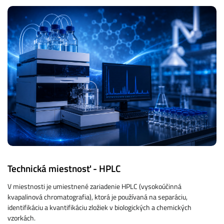
Technická miestnosť - HPLC
V miestnosti je umiestnené zariadenie HPLC (vysokoúčinná
kvapalinová chromatografia), ktorá je používaná na separáciu,
identifikáciu a kvantifikáciu zložiek v biologických a chemických
vzorkách.