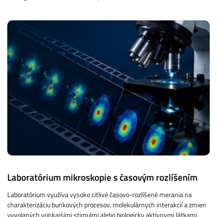
Laboratórium mikroskopie s časovým rozlíšením
Laboratórium využíva vysoko citlivé časovo-rozlíšené merania na
charakterizáciu bunkových procesov, molekulárnych interakcií a zmien
vyvolaných vonkajšími stimulmi alebo biologicky aktívnymi látkami,