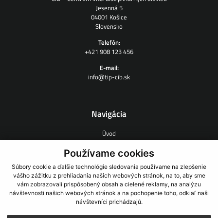
Jesenná 5
04001 Košice
Slovensko
Telefón:
+421 908 123 456
E-mail:
info@tip-cib.sk
Navigácia
Úvod
O nás
Zmluvný výskum
Používame cookies
Ľudia
Súbory cookie a ďalšie technológie sledovania používame na zlepšenie
Novinky
vášho zážitku z prehliadania našich webových stránok, na to, aby sme
Odkazy
vám zobrazovali prispôsobený obsah a cielené reklamy, na analýzu
Kontakt
návštevnosti našich webových stránok a na pochopenie toho, odkiaľ naši
návštevníci prichádzajú.