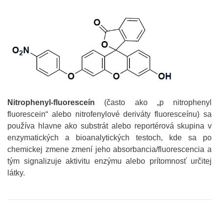
Nitrophenyl-fluoresceín
(často ako „p nitrophenyl
fluorescein“ alebo nitrofenylové deriváty fluoresceínu) sa
používa hlavne ako substrát alebo reportérová skupina v
enzymatických a bioanalytických testoch, kde sa po
chemickej zmene zmení jeho absorbancia/fluorescencia a
tým signalizuje aktivitu enzýmu alebo prítomnosť určitej
látky.