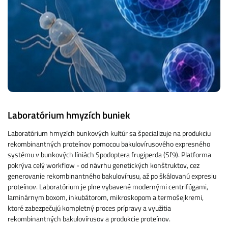
Laboratórium hmyzích buniek
Laboratórium hmyzích bunkových kultúr sa špecializuje na produkciu
rekombinantných proteínov pomocou bakulovírusového expresného
systému v bunkových líniách Spodoptera frugiperda (Sf9). Platforma
pokrýva celý workflow - od návrhu genetických konštruktov, cez
generovanie rekombinantného bakulovírusu, až po škálovanú expresiu
proteínov. Laboratórium je plne vybavené modernými centrifúgami,
laminárnym boxom, inkubátorom, mikroskopom a termošejkremi,
ktoré zabezpečujú kompletný proces prípravy a využitia
rekombinantných bakulovírusov a produkcie proteínov.