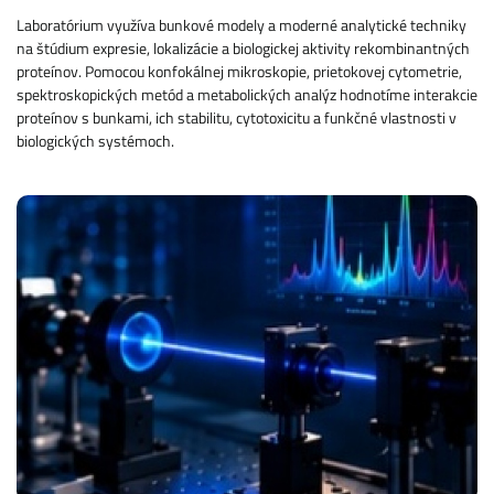
Laboratórium využíva bunkové modely a moderné analytické techniky
na štúdium expresie, lokalizácie a biologickej aktivity rekombinantných
proteínov. Pomocou konfokálnej mikroskopie, prietokovej cytometrie,
spektroskopických metód a metabolických analýz hodnotíme interakcie
proteínov s bunkami, ich stabilitu, cytotoxicitu a funkčné vlastnosti v
biologických systémoch.