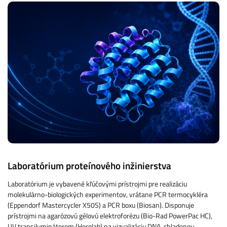
Laboratórium proteínového inžinierstva
Laboratórium je vybavené kľúčovými prístrojmi pre realizáciu
molekulárno-biologických experimentov, vrátane PCR termocykléra
(Eppendorf Mastercycler X50S) a PCR boxu (Biosan). Disponuje
prístrojmi na agarózovú gélovú elektroforézu (Bio-Rad PowerPac HC),
UV transiluminátorom (Herolab) na vizualizáciu DNA, chladenou