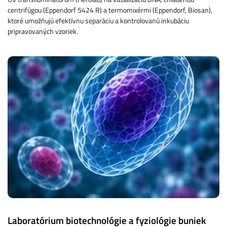
centrifúgou (Eppendorf 5424 R) a termomixérmi (Eppendorf, Biosan),
ktoré umožňujú efektívnu separáciu a kontrolovanú inkubáciu
pripravovaných vzoriek.
Laboratórium biotechnológie a fyziológie buniek