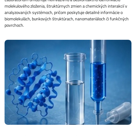
molekulového zloženia, štruktúrnych zmien a chemických interakcií v
analyzovaných systémoch, pričom poskytuje detailné informácie o
biomolekulách, bunkových štruktúrach, nanomateriáloch či funkčných
povrchoch.