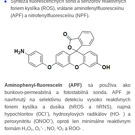
Syntéza fluorescenčných sond a senzorov reaktívnych
foriem kyslíka (ROS), vrátane aminofenylfluoresceínu
(APF) a nitrofenylfluoresceínu (NPF).
Aminophenyl-fluoresceín (APF)
sa používa ako
bunkovo-permeabilná a fotostabilná sonda. APF je
navrhnutý na selektívnu detekciu vysoko reaktívnych
foriem kyslíka a dusíka (hROS a hRNS), najmä
hypochloritov (OClˉ), hydroxylových radikálov (HO- ) a
peroxynitritu (ONOOˉ), oproti len minimálne reaktívnym
formám H₂O₂, O₂ˉ- , NO, ¹O₂ a ROO- .