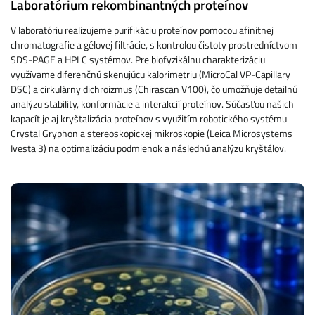
Laboratórium rekombinantných proteínov
V laboratóriu realizujeme purifikáciu proteínov pomocou afinitnej
chromatografie a gélovej filtrácie, s kontrolou čistoty prostredníctvom
SDS-PAGE a HPLC systémov. Pre biofyzikálnu charakterizáciu
využívame diferenčnú skenujúcu kalorimetriu (MicroCal VP-Capillary
DSC) a cirkulárny dichroizmus (Chirascan V100), čo umožňuje detailnú
analýzu stability, konformácie a interakcií proteínov. Súčasťou našich
kapacít je aj kryštalizácia proteínov s využitím robotického systému
Crystal Gryphon a stereoskopickej mikroskopie (Leica Microsystems
Ivesta 3) na optimalizáciu podmienok a následnú analýzu kryštálov.