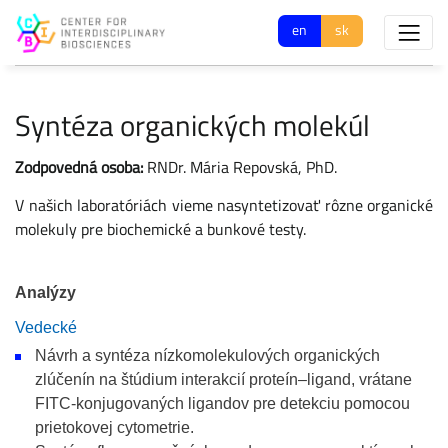
en
sk
Syntéza organických molekúl
Zodpovedná osoba:
RNDr. Mária Repovská, PhD.
V našich laboratóriách vieme nasyntetizovať rôzne organické
molekuly pre biochemické a bunkové testy.
Analýzy
Vedecké
Návrh a syntéza nízkomolekulových organických
zlúčenín na štúdium interakcií proteín–ligand, vrátane
FITC-konjugovaných ligandov pre detekciu pomocou
prietokovej cytometrie.