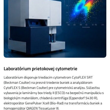
Laboratórium prietokovej cytometrie
Laboratórium disponuje triediacim cytometrom CytoFLEX SRT
(Beckman Coulter) na presné triedenie buniek a analyzátorom
CytoFLEX S (Beckman Coulter) pre cytometrickú analýzu. Súčasťou
vybavenia je laminárny box triedy II (ESCO) na bezpečnú manipuláciu s
biologickým materiálom, chladená centrifúga (Eppendorf 5430 R),
elektroporátor GenePulser Xcell (Bio-Rad) na transformáciu buniek a
homogenizátor QIAGEN TissueLyser III.