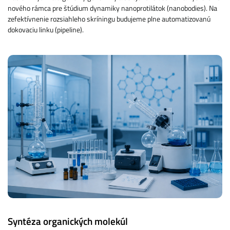
nového rámca pre štúdium dynamiky nanoprotilátok (nanobodies). Na
zefektívnenie rozsiahleho skríningu budujeme plne automatizovanú
dokovaciu linku (pipeline).
Syntéza organických molekúl