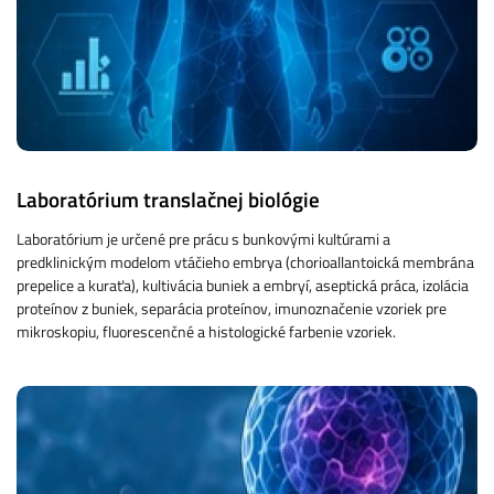
Laboratórium translačnej biológie
Laboratórium je určené pre prácu s bunkovými kultúrami a
predklinickým modelom vtáčieho embrya (chorioallantoická membrána
prepelice a kuraťa), kultivácia buniek a embryí, aseptická práca, izolácia
proteínov z buniek, separácia proteínov, imunoznačenie vzoriek pre
mikroskopiu, fluorescenčné a histologické farbenie vzoriek.