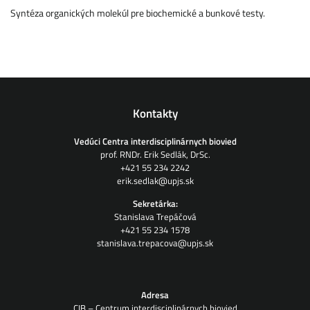
Syntéza organických molekúl pre biochemické a bunkové testy.
Kontakty
Vedúci Centra interdisciplinárnych biovied
prof. RNDr. Erik Sedlák, DrSc.
+421 55 234 2242
erik.sedlak@upjs.sk
Sekretárka:
Stanislava Trepáčová
+421 55 234 1578
stanislava.trepacova@upjs.sk
Adresa
CIB – Centrum interdisciplinárnych biovied