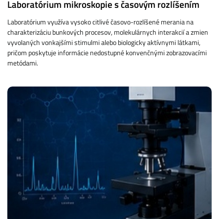
Laboratórium mikroskopie s časovým rozlíšením
Laboratórium využíva vysoko citlivé časovo-rozlíšené merania na
charakterizáciu bunkových procesov, molekulárnych interakcií a zmien
vyvolaných vonkajšími stimulmi alebo biologicky aktívnymi látkami,
pričom poskytuje informácie nedostupné konvenčnými zobrazovacími
metódami.