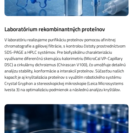
Laboratórium rekombinantných proteínov
V laboratóriu realizujeme purifikáciu proteínov pomocou afinitnej
chromatografie a gélovej filtrácie, s kontrolou čistoty prostredníctvom
SDS-PAGE a HPLC systémov. Pre biofyzikálnu charakterizáciu
využívame diferenčnú skenujúcu kalorimetriu (MicroCal VP-Capillary
DSC) a cirkulárny dichroizmus (Chirascan V100), čo umožňuje detailnú
analýzu stability, konformácie a interakcií proteínov. Súčasťou našich
kapacít je aj kryštalizácia proteínov s využitím robotického systému
Crystal Gryphon a stereoskopickej mikroskopie (Leica Microsystems
Ivesta 3) na optimalizáciu podmienok a následnú analýzu kryštálov.