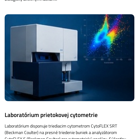
Laboratórium prietokovej cytometrie
Laboratórium disponuje triediacim cytometrom CytoFLEX SRT
(Beckman Coulter) na presné triedenie buniek a analyzátorom
CytoFLEX S (Beckman Coulter) pre cytometrickú analýzu. Súčasťou