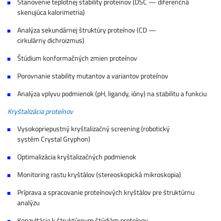
Stanovenie teplotnej stability proteínov (DSC — diferenčná
skenujúca kalorimetria)
Analýza sekundárnej štruktúry proteínov (CD —
cirkulárny dichroizmus)
Štúdium konformačných zmien proteínov
Porovnanie stability mutantov a variantov proteínov
Analýza vplyvu podmienok (pH, ligandy, ióny) na stabilitu a funkciu
Kryštalizácia proteínov
Vysokopriepustný kryštalizačný screening (robotický
systém Crystal Gryphon)
Optimalizácia kryštalizačných podmienok
Monitoring rastu kryštálov (stereoskopická mikroskopia)
Príprava a spracovanie proteínových kryštálov pre štruktúrnu
analýzu
Konzultácie k štruktúrnym štúdiám proteínov