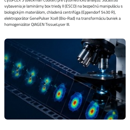
vybavenia je laminárny box triedy II (ESCO) na bezpečnú manipuláciu s
biologickým materiálom, chladená centrifúga (Eppendorf 5430 R),
elektroporátor GenePulser Xcell (Bio-Rad) na transformáciu buniek a
homogenizátor QIAGEN TissueLyser III.