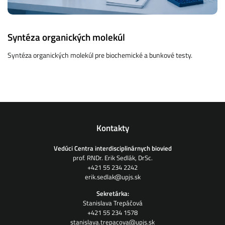
Syntéza organických molekúl
Syntéza organických molekúl pre biochemické a bunkové testy.
Kontakty
Vedúci Centra interdisciplinárnych biovied
prof. RNDr. Erik Sedlák, DrSc.
+421 55 234 2242
erik.sedlak@upjs.sk
Sekretárka:
Stanislava Trepáčová
+421 55 234 1578
stanislava.trepacova@upjs.sk