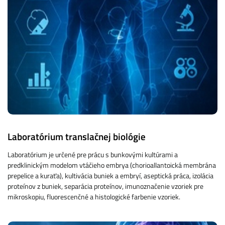
Laboratórium translačnej biológie
Laboratórium je určené pre prácu s bunkovými kultúrami a
predklinickým modelom vtáčieho embrya (chorioallantoická membrána
prepelice a kuraťa), kultivácia buniek a embryí, aseptická práca, izolácia
proteínov z buniek, separácia proteínov, imunoznačenie vzoriek pre
mikroskopiu, fluorescenčné a histologické farbenie vzoriek.