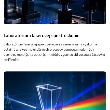
Laboratórium laserovej spektroskopie
Laboratórium laserovej spektroskopie sa zameriava na výskum a
detailnú analýzu molekulárnych procesov pomocou moderných
spektroskopických a optických metód s vysokou citlivosťou a časovým
rozlíšením.