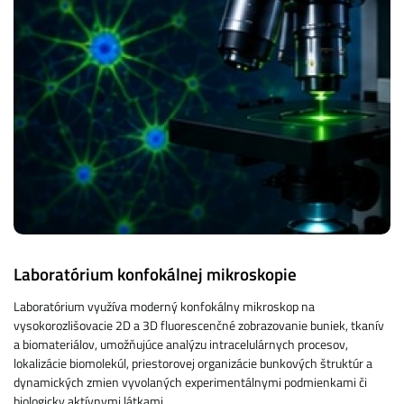
Laboratórium konfokálnej mikroskopie
Laboratórium využíva moderný konfokálny mikroskop na
vysokorozlišovacie 2D a 3D fluorescenčné zobrazovanie buniek, tkanív
a biomateriálov, umožňujúce analýzu intracelulárnych procesov,
lokalizácie biomolekúl, priestorovej organizácie bunkových štruktúr a
dynamických zmien vyvolaných experimentálnymi podmienkami či
biologicky aktívnymi látkami.