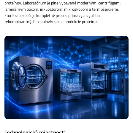
proteínov. Laboratórium je plne vybavené modernými centrifúgami,
laminárnym boxom, inkubátorom, mikroskopom a termošejkremi,
ktoré zabezpečujú kompletný proces prípravy a využitia
rekombinantných bakulovírusov a produkcie proteínov.
Technologická miestnosť