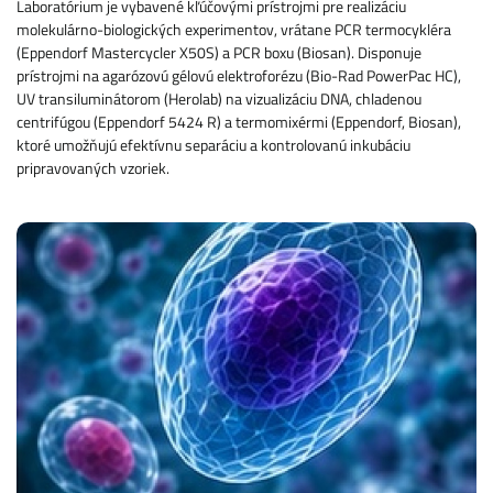
Laboratórium je vybavené kľúčovými prístrojmi pre realizáciu
molekulárno-biologických experimentov, vrátane PCR termocykléra
(Eppendorf Mastercycler X50S) a PCR boxu (Biosan). Disponuje
prístrojmi na agarózovú gélovú elektroforézu (Bio-Rad PowerPac HC),
UV transiluminátorom (Herolab) na vizualizáciu DNA, chladenou
centrifúgou (Eppendorf 5424 R) a termomixérmi (Eppendorf, Biosan),
ktoré umožňujú efektívnu separáciu a kontrolovanú inkubáciu
pripravovaných vzoriek.