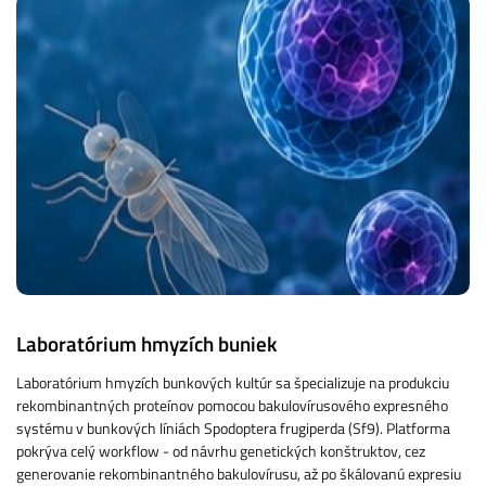
Laboratórium hmyzích buniek
Laboratórium hmyzích bunkových kultúr sa špecializuje na produkciu
rekombinantných proteínov pomocou bakulovírusového expresného
systému v bunkových líniách Spodoptera frugiperda (Sf9). Platforma
pokrýva celý workflow - od návrhu genetických konštruktov, cez
generovanie rekombinantného bakulovírusu, až po škálovanú expresiu