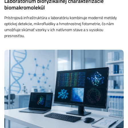
Laboratórium biofyzikálnej charakterizácie
biomakromolekúl
Prístrojová infraštruktúra v laboratóriu kombinuje moderné metódy
optickej detekcie, mikrofluidiky a hmotnostnej fotometrie, čo nám
umožňuje skúmať vzorky v ich natívnom stave a s vysokou
presnosťou.