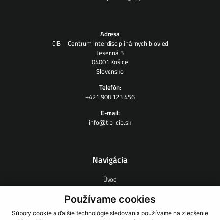
Adresa
CIB – Centrum interdisciplinárnych biovied
Jesenná 5
04001 Košice
Slovensko
Telefón:
+421 908 123 456
E-mail:
info@tip-cib.sk
Navigácia
Úvod
O nás
Zmluvný výskum
Používame cookies
Ľudia
Súbory cookie a ďalšie technológie sledovania používame na zlepšenie
Novinky