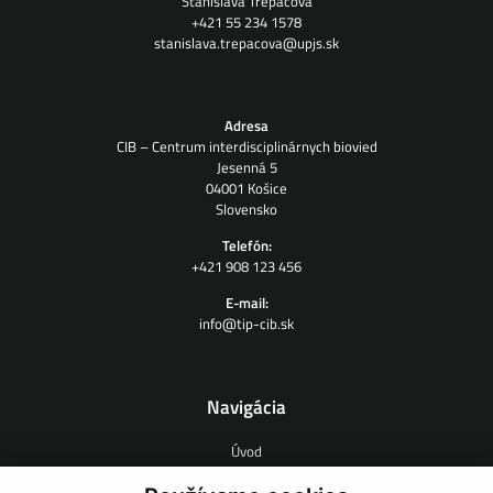
Stanislava Trepáčová
+421 55 234 1578
stanislava.trepacova@upjs.sk
Adresa
CIB – Centrum interdisciplinárnych biovied
Jesenná 5
04001 Košice
Slovensko
Telefón:
+421 908 123 456
E-mail:
info@tip-cib.sk
Navigácia
Úvod
O nás