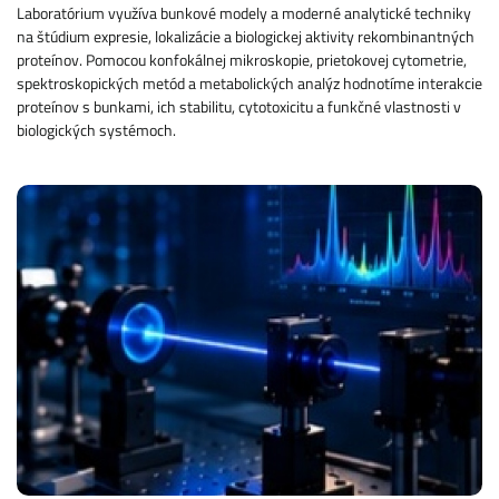
Laboratórium využíva bunkové modely a moderné analytické techniky
na štúdium expresie, lokalizácie a biologickej aktivity rekombinantných
proteínov. Pomocou konfokálnej mikroskopie, prietokovej cytometrie,
spektroskopických metód a metabolických analýz hodnotíme interakcie
proteínov s bunkami, ich stabilitu, cytotoxicitu a funkčné vlastnosti v
biologických systémoch.