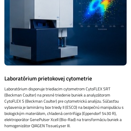
Laboratórium prietokovej cytometrie
Laboratórium disponuje triediacim cytometrom CytoFLEX SRT
(Beckman Coulter) na presné triedenie buniek a analyzátorom
CytoFLEX S (Beckman Coulter) pre cytometrickú analýzu. Súčasťou
vybavenia je laminárny box triedy II (ESCO) na bezpečnú manipuláciu s
biologickým materiálom, chladená centrifúga (Eppendorf 5430 R),
elektroporátor GenePulser Xcell (Bio-Rad) na transformáciu buniek a
homogenizátor QIAGEN TissueLyser III.