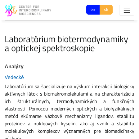
en
sk
Laboratórium biotermodynamiky
a optickej spektroskopie
Analýzy
Vedecké
Laboratórium sa špecializuje na výskum interakcií biologicky
aktívnych látok s biomakromolekulami a na charakterizáciu
ich štrukturálnych, termodynamických a funkčných
vlastností. Pomocou moderných optických a biofyzikálnych
metód skúmame väzbové mechanizmy ligandov, stabilitu
proteínov a nukleových kyselín, ako aj vznik a stabilitu
molekulových komplexov významných pre biomedicínsky
výskum.