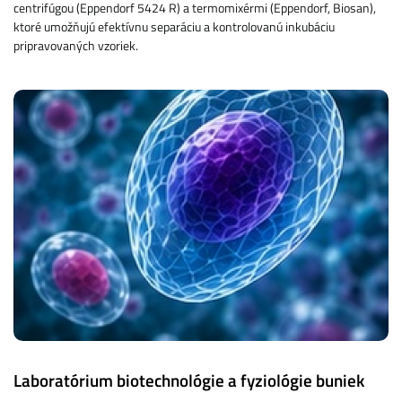
centrifúgou (Eppendorf 5424 R) a termomixérmi (Eppendorf, Biosan),
ktoré umožňujú efektívnu separáciu a kontrolovanú inkubáciu
pripravovaných vzoriek.
Laboratórium biotechnológie a fyziológie buniek