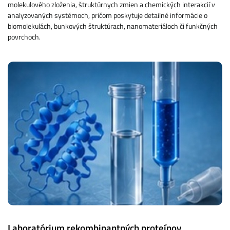
molekulového zloženia, štruktúrnych zmien a chemických interakcií v
analyzovaných systémoch, pričom poskytuje detailné informácie o
biomolekulách, bunkových štruktúrach, nanomateriáloch či funkčných
povrchoch.
Laboratórium rekombinantných proteínov