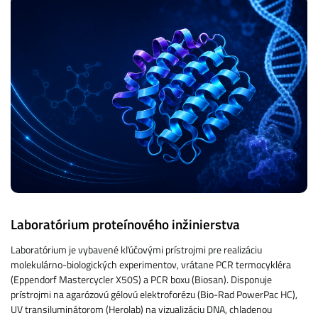
Laboratórium proteínového inžinierstva
Laboratórium je vybavené kľúčovými prístrojmi pre realizáciu
molekulárno-biologických experimentov, vrátane PCR termocykléra
(Eppendorf Mastercycler X50S) a PCR boxu (Biosan). Disponuje
prístrojmi na agarózovú gélovú elektroforézu (Bio-Rad PowerPac HC),
UV transiluminátorom (Herolab) na vizualizáciu DNA, chladenou