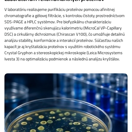
V laboratóriu realizujeme purifikáciu proteínov pomocou afinitnej
chromatografie a gélovej filtrácie, s kontrolou čistoty prostredníctvom
SDS-PAGE a HPLC systémov. Pre biofyzikálnu charakterizáciu
využívame diferenčnú skenujúcu kalorimetriu (MicroCal VP-Capillary
DSC) a cirkulárny dichroizmus (Chirascan V100), čo umožňuje detailnú
analýzu stability, konformácie a interakcií proteínov. Súčasťou našich
kapacít je aj kryštalizácia proteínov s využitím robotického systému
Crystal Gryphon a stereoskopickej mikroskopie (Leica Microsystems
Ivesta 3) na optimalizáciu podmienok a následnú analýzu kryštálov.