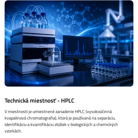
Technická miestnosť - HPLC
V miestnosti je umiestnené zariadenie HPLC (vysokoúčinná
kvapalinová chromatografia), ktorá je používaná na separáciu,
identifikáciu a kvantifikáciu zložiek v biologických a chemických
vzorkách.