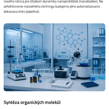
nového rámca pre štúdium dynamiky nanoprotilátok (nanobodies). Na
zefektívnenie rozsiahleho skríningu budujeme plne automatizovanú
dokovaciu linku (pipeline).
Syntéza organických molekúl