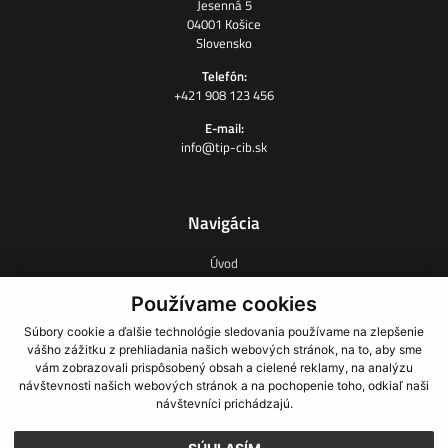
Jesenná 5
04001 Košice
Slovensko
Telefón:
+421 908 123 456
E-mail:
info@tip-cib.sk
Navigácia
Úvod
O nás
Zmluvný výskum
Používame cookies
Ľudia
Súbory cookie a ďalšie technológie sledovania používame na zlepšenie
Novinky
vášho zážitku z prehliadania našich webových stránok, na to, aby sme
Odkazy
vám zobrazovali prispôsobený obsah a cielené reklamy, na analýzu
Kontakt
návštevnosti našich webových stránok a na pochopenie toho, odkiaľ naši
návštevníci prichádzajú.