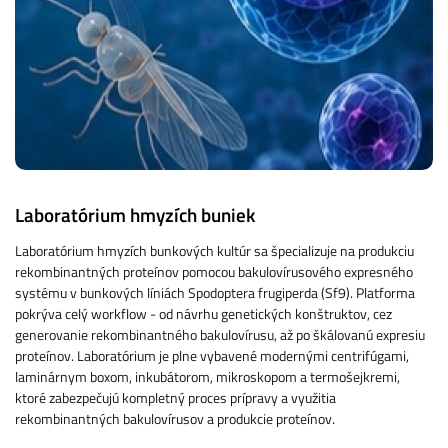
Laboratórium hmyzích buniek
Laboratórium hmyzích bunkových kultúr sa špecializuje na produkciu
rekombinantných proteínov pomocou bakulovírusového expresného
systému v bunkových líniách Spodoptera frugiperda (Sf9). Platforma
pokrýva celý workflow - od návrhu genetických konštruktov, cez
generovanie rekombinantného bakulovírusu, až po škálovanú expresiu
proteínov. Laboratórium je plne vybavené modernými centrifúgami,
laminárnym boxom, inkubátorom, mikroskopom a termošejkremi,
ktoré zabezpečujú kompletný proces prípravy a využitia
rekombinantných bakulovírusov a produkcie proteínov.