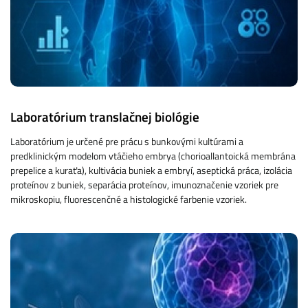
Laboratórium translačnej biológie
Laboratórium je určené pre prácu s bunkovými kultúrami a
predklinickým modelom vtáčieho embrya (chorioallantoická membrána
prepelice a kuraťa), kultivácia buniek a embryí, aseptická práca, izolácia
proteínov z buniek, separácia proteínov, imunoznačenie vzoriek pre
mikroskopiu, fluorescenčné a histologické farbenie vzoriek.