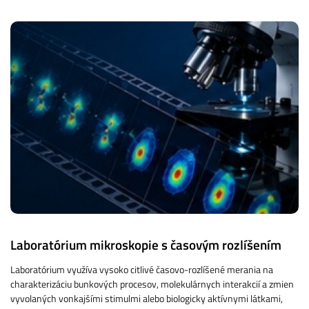
Laboratórium mikroskopie s časovým rozlíšením
Laboratórium využíva vysoko citlivé časovo-rozlíšené merania na
charakterizáciu bunkových procesov, molekulárnych interakcií a zmien
vyvolaných vonkajšími stimulmi alebo biologicky aktívnymi látkami,