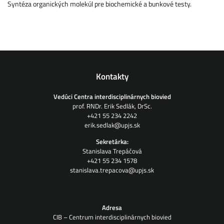
Syntéza organických molekúl pre biochemické a bunkové testy.
Kontakty
Vedúci Centra interdisciplinárnych biovied
prof. RNDr. Erik Sedlák, DrSc.
+421 55 234 2242
erik.sedlak@upjs.sk
Sekretárka:
Stanislava Trepáčová
+421 55 234 1578
stanislava.trepacova@upjs.sk
Adresa
CIB – Centrum interdisciplinárnych biovied