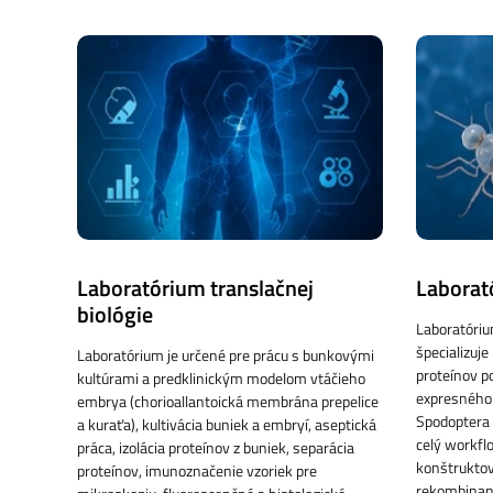
Laboratórium translačnej
Laborat
biológie
Laboratóri
špecializuj
Laboratórium je určené pre prácu s bunkovými
proteínov 
kultúrami a predklinickým modelom vtáčieho
expresného
embrya (chorioallantoická membrána prepelice
Spodoptera 
a kuraťa), kultivácia buniek a embryí, aseptická
celý workfl
práca, izolácia proteínov z buniek, separácia
konštruktov
proteínov, imunoznačenie vzoriek pre
rekombinant