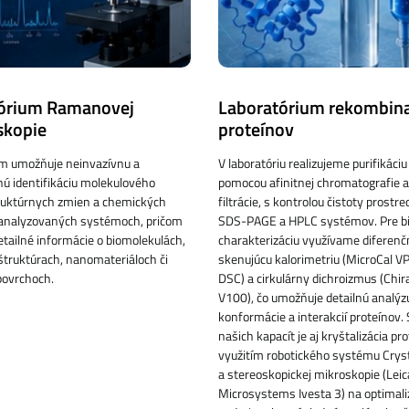
órium Ramanovej
Laboratórium rekombin
skopie
proteínov
um umožňuje neinvazívnu a
V laboratóriu realizujeme purifikáci
ú identifikáciu molekulového
pomocou afinitnej chromatografie a
truktúrnych zmien a chemických
filtrácie, s kontrolou čistoty prost
v analyzovaných systémoch, pričom
SDS-PAGE a HPLC systémov. Pre bi
etailné informácie o biomolekulách,
charakterizáciu využívame diferenč
truktúrach, nanomateriáloch či
skenujúcu kalorimetriu (MicroCal VP
povrchoch.
DSC) a cirkulárny dichroizmus (Chi
V100), čo umožňuje detailnú analýzu 
konformácie a interakcií proteínov.
našich kapacít je aj kryštalizácia pr
využitím robotického systému Crys
a stereoskopickej mikroskopie (Leic
Microsystems Ivesta 3) na optimali