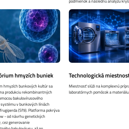
podmienok a následnú analýzu kryš
órium hmyzích buniek
Technologická miestnos
um hmyzích bunkových kultúr sa
Miestnosť slúži na komplexnú prípr
e na produkciu rekombinantných
laboratórnych pomôcok a materiálu
pomocou bakulovírusového
 systému v bunkových líniách
frugiperda (Sf9). Platforma pokrýva
ow - od návrhu genetických
, cez generovanie
ného bakulovírusu, až po