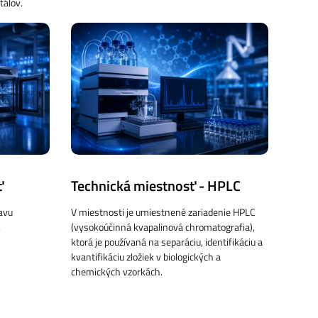
tálov.
ť
Technická miestnosť - HPLC
avu
V miestnosti je umiestnené zariadenie HPLC
.
(vysokoúčinná kvapalinová chromatografia),
ktorá je používaná na separáciu, identifikáciu a
kvantifikáciu zložiek v biologických a
chemických vzorkách.