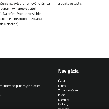
učenia na vytvorenie nového rámca
a bunkové testy.
 dynamiky nanoprotilátok
). Na zefektívnenie rozsiahleho
budujeme plne automatizovanú
nku (pipeline).
Navigácia
Úvod
m interdisciplinárnych biovied
O nás
Zmluvný výskum
e
Ľudia
Novinky
Odkazy
Kontakt