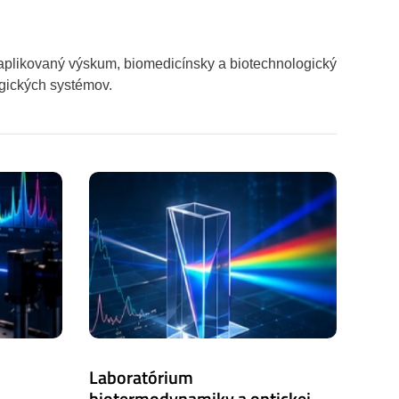
plikovaný výskum, biomedicínsky a biotechnologický
gických systémov.
Laboratórium
biotermodynamiky a optickej