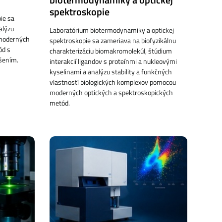
spektroskopie
ie sa
alýzu
Laboratórium biotermodynamiky a optickej
moderných
spektroskopie sa zameriava na biofyzikálnu
ód s
charakterizáciu biomakromolekúl, štúdium
íšením.
interakcií ligandov s proteínmi a nukleovými
kyselinami a analýzu stability a funkčných
vlastností biologických komplexov pomocou
moderných optických a spektroskopických
metód.