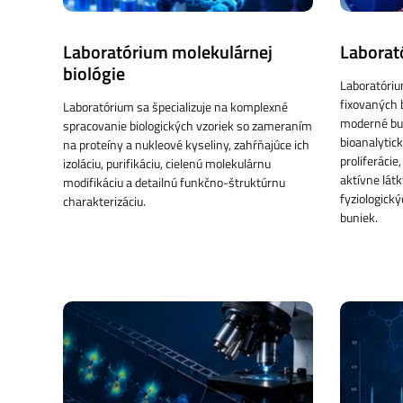
Laboratórium molekulárnej
Laborat
biológie
Laboratóriu
fixovaných 
Laboratórium sa špecializuje na komplexné
moderné bun
spracovanie biologických vzoriek so zameraním
bioanalytic
na proteíny a nukleové kyseliny, zahŕňajúce ich
proliferáci
izoláciu, purifikáciu, cielenú molekulárnu
aktívne lát
modifikáciu a detailnú funkčno-štruktúrnu
fyziologick
charakterizáciu.
buniek.