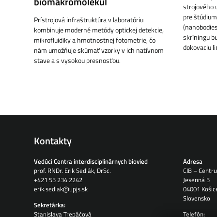
biomakromolekúl
strojového 
pre štúdium
Prístrojová infraštruktúra v laboratóriu
(nanobodies
kombinuje moderné metódy optickej detekcie,
skríningu 
mikrofluidiky a hmotnostnej fotometrie, čo
dokovaciu li
nám umožňuje skúmať vzorky v ich natívnom
stave a s vysokou presnosťou.
Kontakty
Vedúci Centra interdisciplinárnych biovied
Adresa
prof. RNDr. Erik Sedlák, DrSc.
CIB – Centru
+421 55 234 2242
Jesenná 5
erik.sedlak@upjs.sk
04001 Košic
Slovensko
Sekretárka:
Stanislava Trepáčová
Telefón: