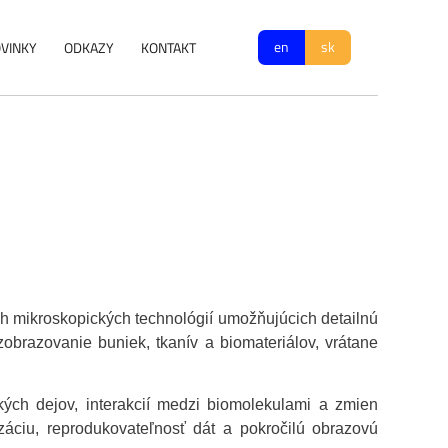
en
sk
VINKY
ODKAZY
KONTAKT
h mikroskopických technológií umožňujúcich detailnú
obrazovanie buniek, tkanív a biomateriálov, vrátane
ých dejov, interakcií medzi biomolekulami a zmien
záciu, reprodukovateľnosť dát a pokročilú obrazovú