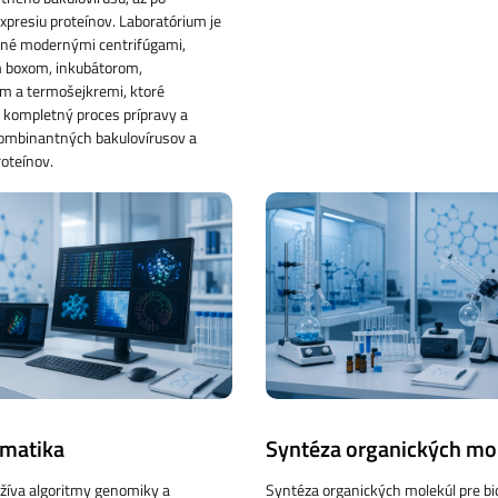
xpresiu proteínov. Laboratórium je
ené modernými centrifúgami,
 boxom, inkubátorom,
m a termošejkremi, ktoré
 kompletný proces prípravy a
kombinantných bakulovírusov a
roteínov.
rmatika
Syntéza organických mo
žíva algoritmy genomiky a
Syntéza organických molekúl pre b