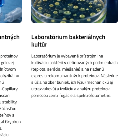
antných
Laboratórium bakteriálnych
kultúr
u proteínov
Laboratórium je vybavené prístrojmi na
 gélovej
kultiváciu baktérií v definovaných podmienkach
redníctvom
(teplota, aerácia, miešanie) a na riadenú
ofyzikálnu
expresiu rekombinantných proteínov. Následne
nú
slúžia na zber buniek, ich lýzu (mechanickú aj
-Capillary
ultrazvukovú) a izoláciu a analýzu proteínov
rascan
pomocou centrifugácie a spektrofotometrie.
stability,
 Súčasťou
oteínov s
tal Gryphon
a
záciu