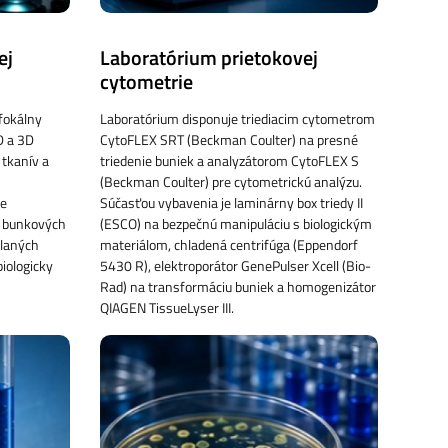
ej
Laboratórium prietokovej
cytometrie
fokálny
Laboratórium disponuje triediacim cytometrom
D a 3D
CytoFLEX SRT (Beckman Coulter) na presné
 tkanív a
triedenie buniek a analyzátorom CytoFLEX S
(Beckman Coulter) pre cytometrickú analýzu.
ie
Súčasťou vybavenia je laminárny box triedy II
ie bunkových
(ESCO) na bezpečnú manipuláciu s biologickým
olaných
materiálom, chladená centrifúga (Eppendorf
iologicky
5430 R), elektroporátor GenePulser Xcell (Bio-
Rad) na transformáciu buniek a homogenizátor
QIAGEN TissueLyser III.