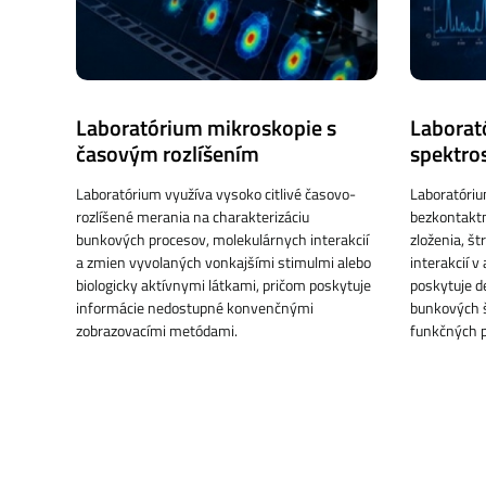
Laboratórium mikroskopie s
Laborat
časovým rozlíšením
spektro
Laboratórium využíva vysoko citlivé časovo-
Laboratóri
rozlíšené merania na charakterizáciu
bezkontaktn
bunkových procesov, molekulárnych interakcií
zloženia, š
a zmien vyvolaných vonkajšími stimulmi alebo
interakcií 
biologicky aktívnymi látkami, pričom poskytuje
poskytuje d
informácie nedostupné konvenčnými
bunkových š
zobrazovacími metódami.
funkčných 