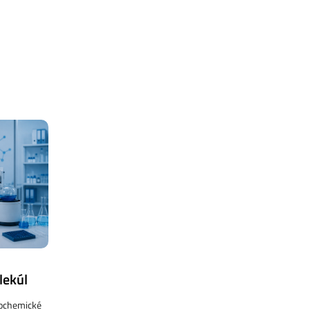
lekúl
iochemické