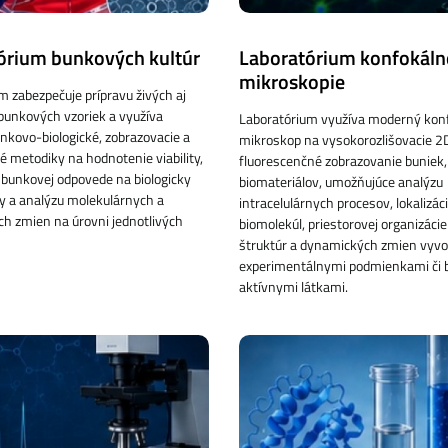
órium bunkových kultúr
Laboratórium konfokáln
mikroskopie
m zabezpečuje prípravu živých aj
bunkových vzoriek a využíva
Laboratórium využíva moderný kon
kovo-biologické, zobrazovacie a
mikroskop na vysokorozlišovacie 2
ké metodiky na hodnotenie viability,
fluorescenčné zobrazovanie buniek,
e, bunkovej odpovede na biologicky
biomateriálov, umožňujúce analýzu
ky a analýzu molekulárnych a
intracelulárnych procesov, lokalizác
ých zmien na úrovni jednotlivých
biomolekúl, priestorovej organizác
štruktúr a dynamických zmien vyv
experimentálnymi podmienkami či b
aktívnymi látkami.