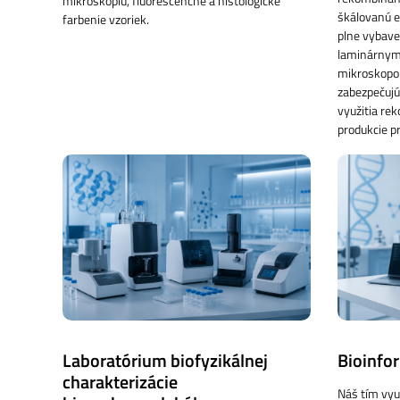
mikroskopiu, fluorescenčné a histologické
škálovanú e
farbenie vzoriek.
plne vybav
laminárnym
mikroskopo
zabezpečujú
využitia re
produkcie p
Laboratórium biofyzikálnej
Bioinfo
charakterizácie
Náš tím vyu