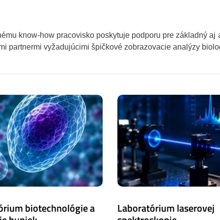
mu know-how pracovisko poskytuje podporu pre základný aj a
mi partnermi vyžadujúcimi špičkové zobrazovacie analýzy biolo
órium biotechnológie a
Laboratórium laserovej
ie buniek
spektroskopie