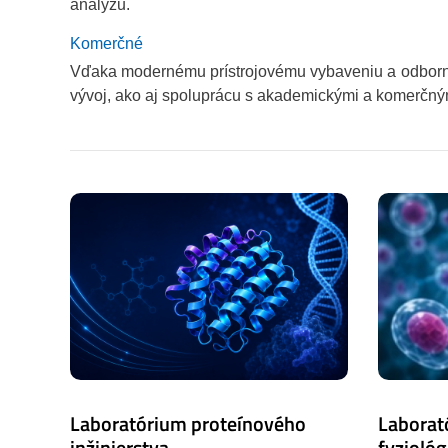
analýzu.
Komerčné
Vďaka modernému prístrojovému vybaveniu a odborné
vývoj, ako aj spoluprácu s akademickými a komerčný
Laboratórium proteínového
Laborat
inžinierstva
fyziológ