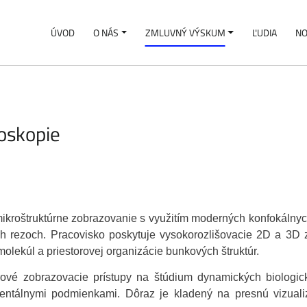
ÚVOD
O NÁS
ZMLUVNÝ VÝSKUM
ĽUDIA
NO
oskopie
ikroštruktúrne zobrazovanie s využitím moderných konfokálnyc
ých rezoch. Pracovisko poskytuje vysokorozlišovacie 2D a 3D z
molekúl a priestorovej organizácie bunkových štruktúr.
rové zobrazovacie prístupy na štúdium dynamických biologick
mentálnymi podmienkami. Dôraz je kladený na presnú vizuali