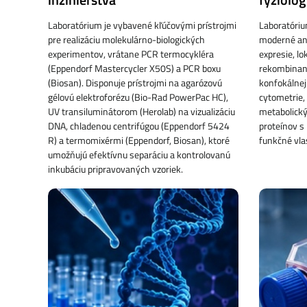
Laboratórium je vybavené kľúčovými prístrojmi
Laboratóri
pre realizáciu molekulárno-biologických
moderné ana
experimentov, vrátane PCR termocykléra
expresie, lok
(Eppendorf Mastercycler X50S) a PCR boxu
rekombinan
(Biosan). Disponuje prístrojmi na agarózovú
konfokálnej
gélovú elektroforézu (Bio-Rad PowerPac HC),
cytometrie,
UV transiluminátorom (Herolab) na vizualizáciu
metabolický
DNA, chladenou centrifúgou (Eppendorf 5424
proteínov s 
R) a termomixérmi (Eppendorf, Biosan), ktoré
funkčné vla
umožňujú efektívnu separáciu a kontrolovanú
inkubáciu pripravovaných vzoriek.