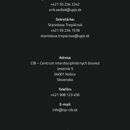
+421 55 234 2242
erik.sedlak@upjs.sk
Sekretárka:
Stanislava Trepáčová
+421 55 234 1578
stanislava.trepacova@upjs.sk
Adresa
CIB – Centrum interdisciplinárnych biovied
Jesenná 5
04001 Košice
Slovensko
Telefón:
+421 908 123 456
E-mail:
info@tip-cib.sk