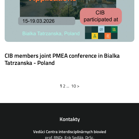
CIB members joint PMEA conference in Bialka
Tatrzanska - Poland
1
2
...
10
>
Kontakty
Vedúci Centra interdisciplinárnych biovied
prof. RNDr. Erik Sedlák, DrSc.