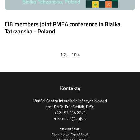
CIB members joint PMEA conference in Bialka
Tatrzanska - Poland
1
2
...
10
>
Kontakty
Vedúci Centra interdisciplinárnych biovied
prof. RNDr. Erik Sedlák, DrSc.
+421 55 234 2242
erik.sedlak@upjs.sk
Sekretárka:
Stanislava Trepáčová