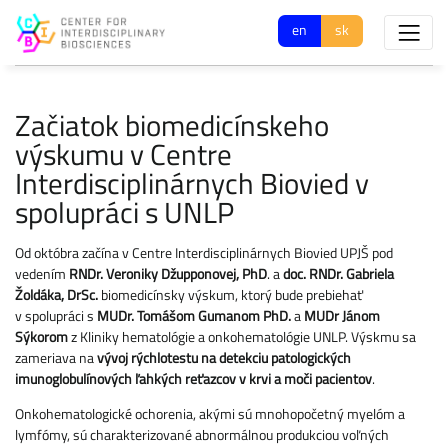
en
sk
Začiatok biomedicínskeho
výskumu v Centre
Interdisciplinárnych Biovied v
spolupráci s UNLP
Od októbra začína v Centre Interdisciplinárnych Biovied UPJŠ pod
vedením
RNDr. Veroniky Džupponovej, PhD
. a
doc. RNDr. Gabriela
Žoldáka, DrSc.
biomedicínsky výskum, ktorý bude prebiehať
v spolupráci s
MUDr. Tomášom Gumanom PhD.
a
MUDr Jánom
Sýkorom
z Kliniky hematológie a onkohematológie UNLP. Výskmu sa
zameriava na
vývoj rýchlotestu na detekciu patologických
imunoglobulínových ľahkých reťazcov v krvi a moči pacientov
.
Onkohematologické ochorenia, akými sú mnohopočetný myelóm a
lymfómy, sú charakterizované abnormálnou produkciou voľných