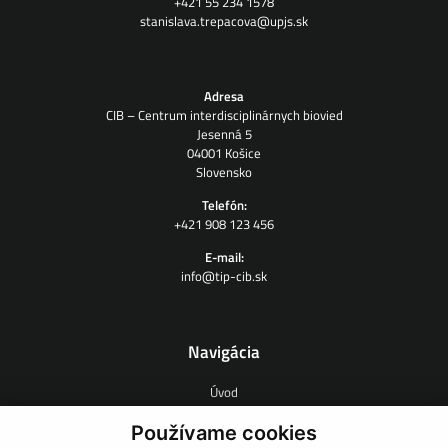
+421 55 234 1578
stanislava.trepacova@upjs.sk
Adresa
CIB – Centrum interdisciplinárnych biovied
Jesenná 5
04001 Košice
Slovensko
Telefón:
+421 908 123 456
E-mail:
info@tip-cib.sk
Navigácia
Úvod
O nás
Zmluvný výskum
Používame cookies