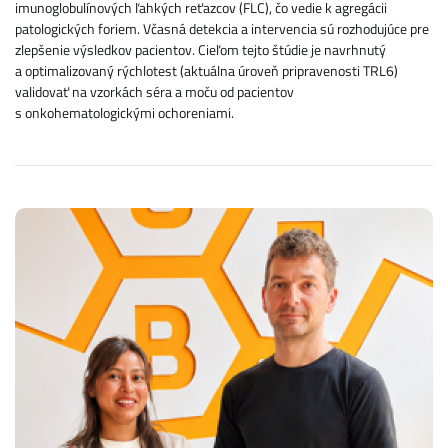
imunoglobulínových ľahkých reťazcov (FLC), čo vedie k agregácii
patologických foriem. Včasná detekcia a intervencia sú rozhodujúce pre
zlepšenie výsledkov pacientov. Cieľom tejto štúdie je navrhnutý
a optimalizovaný rýchlotest (aktuálna úroveň pripravenosti TRL6)
validovať na vzorkách séra a moču od pacientov
s onkohematologickými ochoreniami.