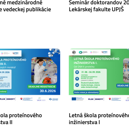
né medzinárodné
Seminár doktorandov 2
e vedeckej publikácie
Lekárskej fakulte UPJŠ
kola proteínového
Letná škola proteínovéh
tva II
inžinierstva I