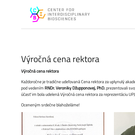
Výročná cena rektora
Výročná cena rektora
Každoročne je tradične udeľovaná Cena rektora za uplynulý ak
pod vedením
RNDr. Veroniky Džupponovej, PhD.
prezentovali svo
účasť im bola udelená Výročná cena rektora za reprezentáciu UPJ
Oceneným srdečne blahoželáme!