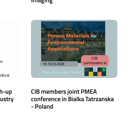
ch-up
CIB members joint PMEA
dustry
conference in Bialka Tatrzanska
- Poland