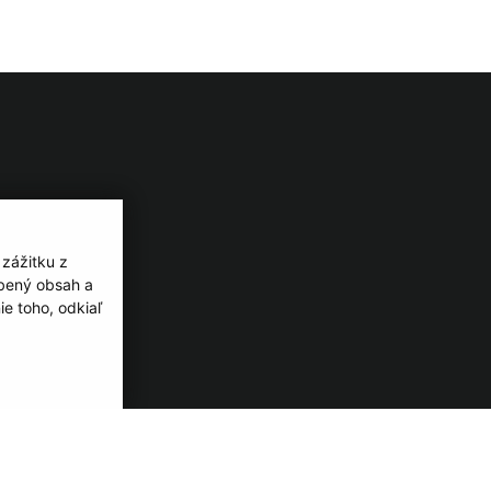
 zážitku z
obený obsah a
e toho, odkiaľ
webdesign
webex.digital