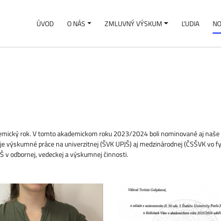
ÚVOD
O NÁS
ZMLUVNÝ VÝSKUM
ĽUDIA
NO
ademický rok. V tomto akademickom roku 2023/2024 boli nominované aj naš
je výskumné práce na univerzitnej (ŠVK UPJŠ) aj medzinárodnej (ČSŠVK vo fy
Š v odbornej, vedeckej a výskumnej činnosti.