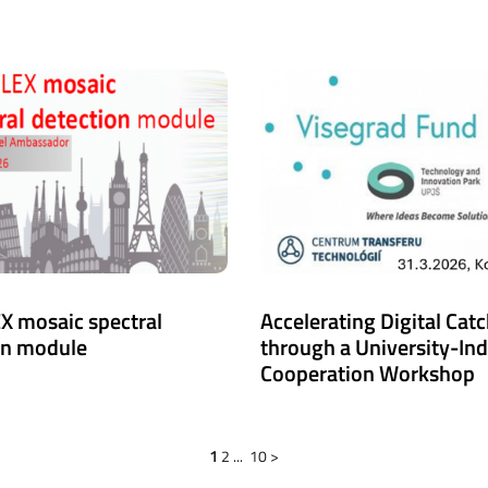
X mosaic spectral
Accelerating Digital Cat
on module
through a University-In
Cooperation Workshop
1
2
...
10
>