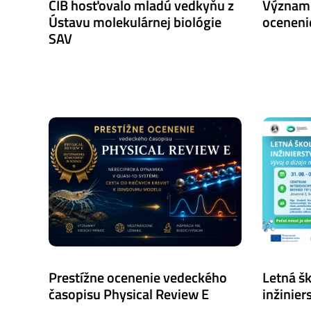
CIB hosťovalo mladú vedkyňu z
Význam
Ústavu molekulárnej biológie
oceneni
SAV
Prestížne ocenenie vedeckého
Letná š
časopisu Physical Review E
inžiniers