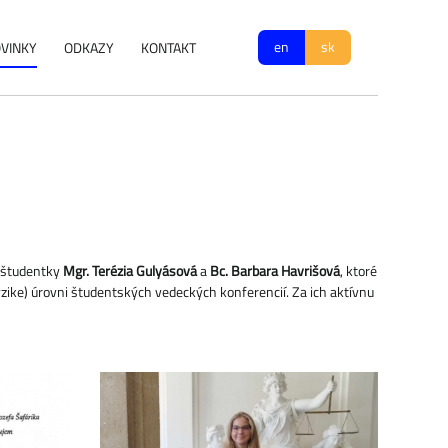
en
sk
VINKY
ODKAZY
KONTAKT
e študentky
Mgr. Terézia Gulyásová
a
Bc. Barbara Havrišová
, ktoré
zike) úrovni študentských vedeckých konferencií. Za ich aktívnu