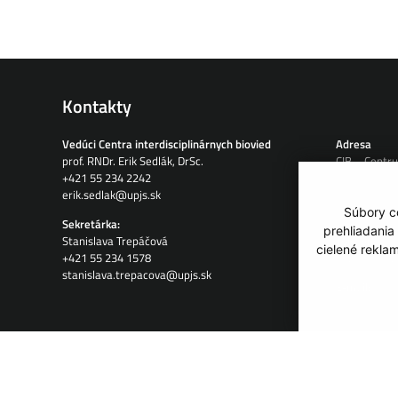
Kontakty
Vedúci Centra interdisciplinárnych biovied
Adresa
prof. RNDr. Erik Sedlák, DrSc.
CIB – Centru
+421 55 234 2242
Jesenná 5
erik.sedlak@upjs.sk
04001 Košic
Slovensko
Súbory co
Sekretárka:
prehliadania
Stanislava Trepáčová
Telefón:
cielené rekla
+421 55 234 1578
+421 908 12
stanislava.trepacova@upjs.sk
E-mail:
info@tip-cib
GDPR
Cookies