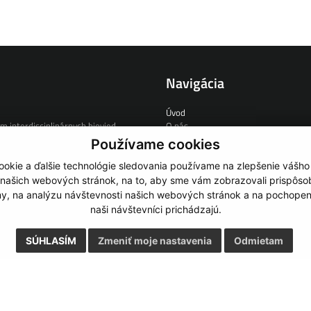
Navigácia
Úvod
m interdisciplinárnych biovied
O nás
Zmluvný výskum
Používame cookies
e
Ľudia
Novinky
okie a ďalšie technológie sledovania používame na zlepšenie vášho
Odkazy
 našich webových stránok, na to, aby sme vám zobrazovali prispôs
Kontakt
my, na analýzu návštevnosti našich webových stránok a na pochopeni
3 456
naši návštevníci prichádzajú.
.sk
SÚHLASÍM
Zmeniť moje nastavenia
Odmietam