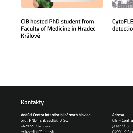
CIB hosted PhD student from
CytoFLE
Faculty of Medicine in Hradec
detecti
Králové
Kontakty
Vedúci Centra interdisciplinárnych biovied
Adresa
prof. RNDr. Erik Sedlák, DrSc.
CIB – Centru
+421 55 234 2242
Jesenná 5
erik.sedlak@upjs.sk
04001 Košic