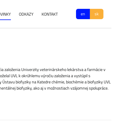
en
sk
VINKY
ODKAZY
KONTAKT
čia založenia Univerzity veterinárskeho lekárstva a farmácie v
hoželal UVL k okrúhlemu výročiu založenia a vystúpil s
y Ústavu biofyziky na Katedre chémie, biochémie a biofyziky UVL
imentálnej biofyziky, ako aj v možnostiach vzájomnej spolupráce.