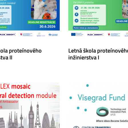
kola proteínového
Letná škola proteínovéh
tva II
inžinierstva I