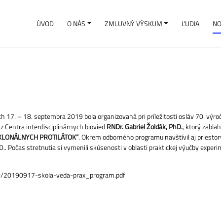
ÚVOD
O NÁS
ZMLUVNÝ VÝSKUM
ĽUDIA
NO
ch 17. – 18. septembra 2019 bola organizovaná pri príležitosti osláv 70. výro
 z Centra interdisciplinárnych biovied
RNDr. Gabriel Žoldák, PhD.
, ktorý zabla
KLONÁLNYCH PROTILÁTOK”
. Okrem odborného programu navštívil aj priestor
D.. Počas stretnutia si vymenili skúsenosti v oblasti praktickej výučby exper
y/20190917-skola-veda-prax_program.pdf