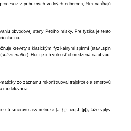
ie procesov v príbuzných vedných odboroch, čím napĺňajú
vaniu obvodovej steny Petriho misky. Pre fyzika je tento
rientáciou.
ňuje krevety s klasickými fyzikálnymi spinmi (stav „spin
(
active matter
). Hoci je ich voľnosť obmedzená na obvod,
maticky zo záznamu rekonštruoval trajektórie a smerovú
eho modelovania.
ie sú smerovo asymetrické (J_{ij} neq J_{ji}), čiže vplyv