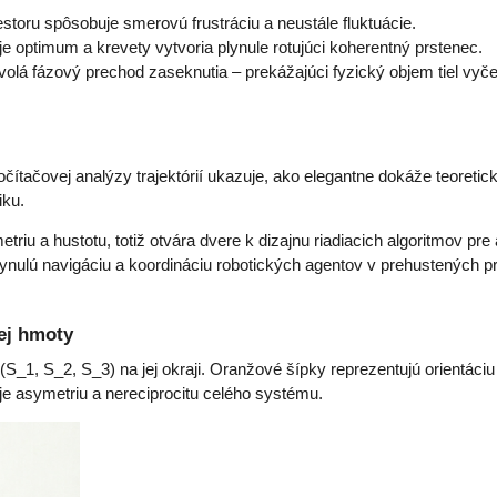
storu spôsobuje smerovú frustráciu a neustále fluktuácie.
e optimum a krevety vytvoria plynule rotujúci koherentný prstenec.
yvolá fázový prechod zaseknutia – prekážajúci fyzický objem tiel vy
čítačovej analýzy trajektórií ukazuje, ako elegantne dokáže teoreti
iku.
riu a hustotu, totiž otvára dvere k dizajnu riadiacich algoritmov p
lynulú navigáciu a koordináciu robotických agentov v prehustených pri
nej hmoty
 (S_1, S_2, S_3) na jej okraji. Oranžové šípky reprezentujú orientáci
ňuje asymetriu a nereciprocitu celého systému.