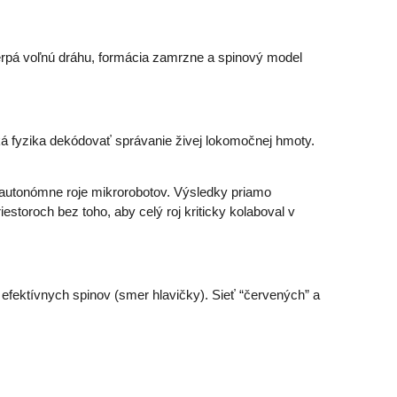
čerpá voľnú dráhu, formácia zamrzne a spinový model
cká fyzika dekódovať správanie živej lokomočnej hmoty.
re autonómne roje mikrorobotov. Výsledky priamo
estoroch bez toho, aby celý roj kriticky kolaboval v
u efektívnych spinov (smer hlavičky). Sieť “červených” a