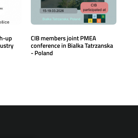
ch-up
CIB members joint PMEA
dustry
conference in Bialka Tatrzanska
- Poland