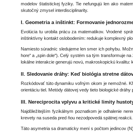
modelov štatistickej fyziky. Tie nefungujú len ako mat
skutočný zmysel interdisciplinarity.
I. Geometria a inštinkt: Formovanie jednorozm
Evolúcia tu urobila prácu za matematikov. Vrodené správ
inštinktívny kontakt oslobodením: redukuje komplexný pl
Namiesto súradníc sledujeme len smer ich pohybu. Možnos
hore“ a „spin dole“). Celý systém sa tým transformuje na
lokálne interakcie generujú novú, makroskopickú kvalitu:
II. Sledovanie dráhy: Keď biológia stretne dáto
Rozkódovať túto dynamiku voľným okom je nemožné. Kľú
orientáciu tiel. Metódy dátovej vedy tieto biologické dráh
III. Nereciprocita vplyvu a kritické limity hustot
Najdôležitejším fyzikálnym poznatkom je odhalenie nereci
krevety na suseda pred ňou nezodpovedá spätnej reakcii.
Táto asymetria sa dramaticky mení s počtom jedincov (N)