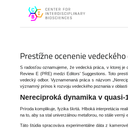
Prestížne ocenenie vedeckého 
S radosťou oznamujeme, že vedecká práca, v ktorej je
Review E (PRE) medzi Editors’ Suggestions. Toto prestí
vedecký odbor. Vyznamenaná práca s názvom „Nerecipr
významný prínos k rozvoju vedeckého poznania v oblasti 
Nereciproká dynamika v quasi-1
Príroda komplikuje, fyzika škrtá. Hlboká interpretácia 
na to, aby sa stal univerzálnou metaforou, no stále verný
Táto štúdia spracováva experimentálne dáta z kamerovéh