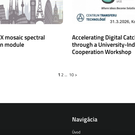
X mosaic spectral
Accelerating Digital Cat
on module
through a University-In
Cooperation Workshop
1
2
...
10
>
Navigácia
Úvod