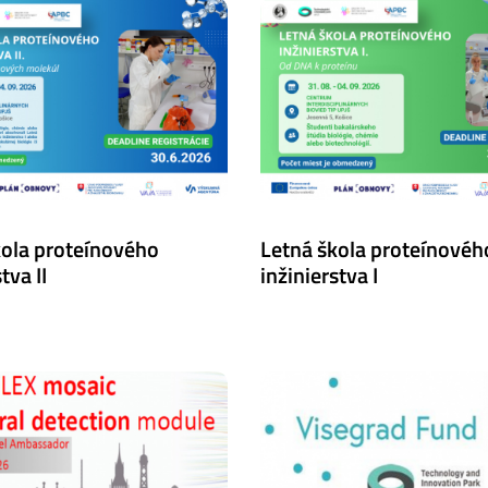
kola proteínového
Letná škola proteínovéh
tva II
inžinierstva I