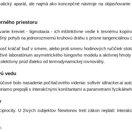
ematický aparát, ale najmä ako koncepčné nástroje na objasňovan
erného priestoru
anie kreviet - tigmotaxia - ich inštinktívne vedie k tesnému kopíro
ošný pohyb na jednorozmernú kruhovú dráhu s prísne tangenciálnou o
ť kráčať buď v smere, alebo proti smeru hodinových ručičiek stotož
 živé laboratórium asymetrického Isingovho modelu a aktívnej hmoty 
 kolektívny prúd ďaleko od termodynamickej rovnováhy.
vú vedu
čové bolo nasadenie počítačového videnia: softvér
idtracker.ai
auto
y priamo prepojili s interakčnými konštantami a parametrami fyzikáln
y
procity. U živých subjektov Newtonov tretí zákon neplatí: interakc
: