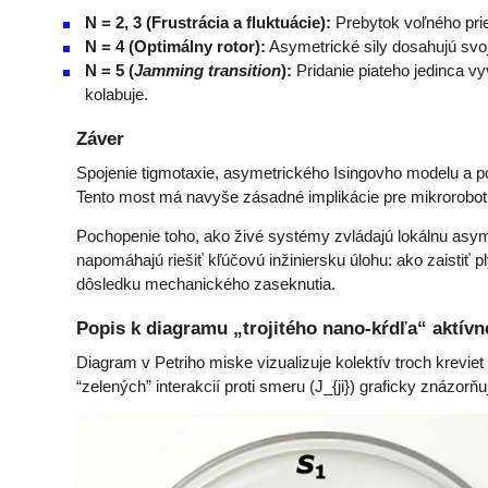
N = 2, 3 (Frustrácia a fluktuácie):
Prebytok voľného prie
N = 4 (Optimálny rotor):
Asymetrické sily dosahujú svoj
N = 5 (
Jamming transition
):
Pridanie piateho jedinca v
kolabuje.
Záver
Spojenie tigmotaxie, asymetrického Isingovho modelu a po
Tento most má navyše zásadné implikácie pre mikrorobot
Pochopenie toho, ako živé systémy zvládajú lokálnu asymet
napomáhajú riešiť kľúčovú inžiniersku úlohu: ako zaistiť p
dôsledku mechanického zaseknutia.
Popis k diagramu „trojitého nano-kŕdľa“ aktív
Diagram v Petriho miske vizualizuje kolektív troch kreviet
“zelených” interakcií proti smeru (J_{ji}) graficky znázor