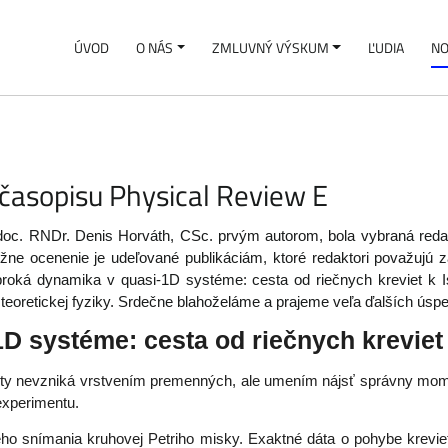
ÚVOD
O NÁS
ZMLUVNÝ VÝSKUM
ĽUDIA
NO
časopisu Physical Review E
 doc. RNDr. Denis Horváth, CSc. prvým autorom, bola vybraná re
žne ocenenie je udeľované publikáciám, ktoré redaktori považujú
oká dynamika v quasi-1D systéme: cesta od riečnych kreviet k I
teoretickej fyziky. Srdečne blahoželáme a prajeme veľa ďalších úsp
D systéme: cesta od riečnych krevie
reality nevzniká vrstvením premenných, ale umením nájsť správny mo
 experimentu.
o snímania kruhovej Petriho misky. Exaktné dáta o pohybe kreviet