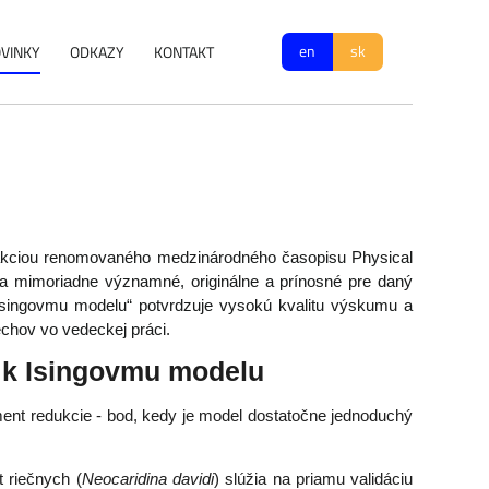
en
sk
VINKY
ODKAZY
KONTAKT
dakciou renomovaného medzinárodného časopisu Physical
 za mimoriadne významné, originálne a prínosné pre daný
singovmu modelu“ potvrdzuje vysokú kvalitu výskumu a
echov vo vedeckej práci.
t k Isingovmu modelu
ment redukcie - bod, kedy je model dostatočne jednoduchý
 riečnych (
Neocaridina davidi
) slúžia na priamu validáciu