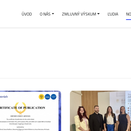
ÚVOD
O NÁS
ZMLUVNÝ VÝSKUM
ĽUDIA
NO