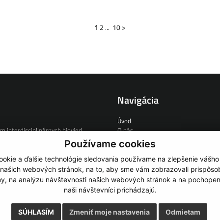
1
2
...
10
>
Navigácia
Úvod
m interdisciplinárnych biovied
O nás
Zmluvný výskum
Používame cookies
e
Ľudia
Novinky
okie a ďalšie technológie sledovania používame na zlepšenie vášho
Odkazy
 našich webových stránok, na to, aby sme vám zobrazovali prispôs
Kontakt
my, na analýzu návštevnosti našich webových stránok a na pochopeni
3 456
naši návštevníci prichádzajú.
.sk
SÚHLASÍM
Zmeniť moje nastavenia
Odmietam