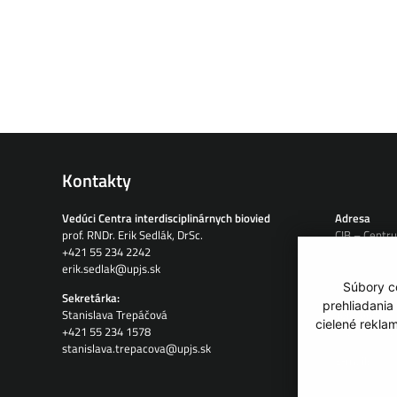
Kontakty
Vedúci Centra interdisciplinárnych biovied
Adresa
prof. RNDr. Erik Sedlák, DrSc.
CIB – Centru
+421 55 234 2242
Jesenná 5
erik.sedlak@upjs.sk
04001 Košic
Slovensko
Súbory co
Sekretárka:
prehliadania
Stanislava Trepáčová
Telefón:
cielené rekla
+421 55 234 1578
+421 908 12
stanislava.trepacova@upjs.sk
E-mail:
info@tip-cib