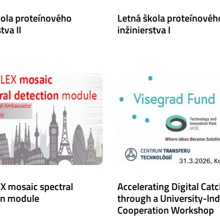
kola proteínového
Letná škola proteínovéh
tva II
inžinierstva I
X mosaic spectral
Accelerating Digital Cat
on module
through a University-In
Cooperation Workshop