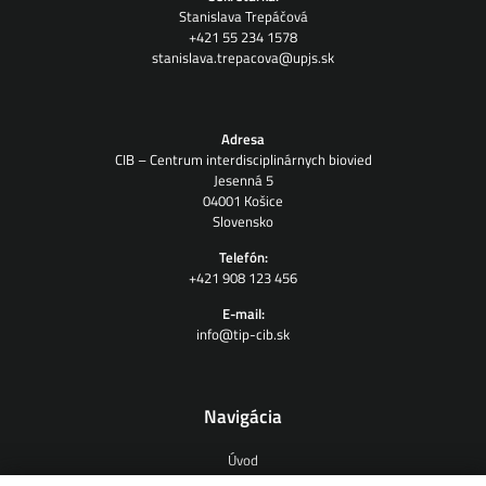
Stanislava Trepáčová
+421 55 234 1578
stanislava.trepacova@upjs.sk
Adresa
CIB – Centrum interdisciplinárnych biovied
Jesenná 5
04001 Košice
Slovensko
Telefón:
+421 908 123 456
E-mail:
info@tip-cib.sk
Navigácia
Úvod
O nás