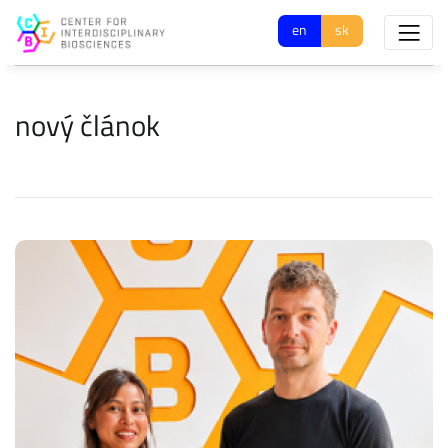
en
sk
nový článok