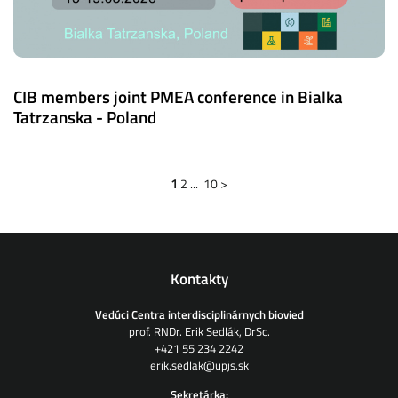
CIB members joint PMEA conference in Bialka
Tatrzanska - Poland
1
2
...
10
>
Kontakty
Vedúci Centra interdisciplinárnych biovied
prof. RNDr. Erik Sedlák, DrSc.
+421 55 234 2242
erik.sedlak@upjs.sk
Sekretárka: