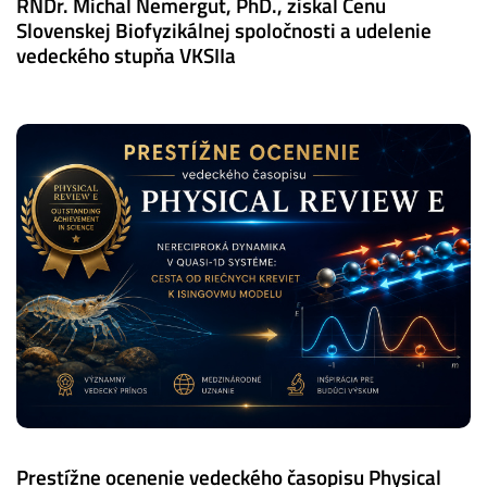
RNDr. Michal Nemergut, PhD., získal Cenu
Slovenskej Biofyzikálnej spoločnosti a udelenie
vedeckého stupňa VKSIIa
Prestížne ocenenie vedeckého časopisu Physical