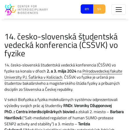
en
sk
14. česko-slovenská študentská
vedecká konferencia (ČSŠVK) vo
fyzike
14. česko-slovenská študentská vedecká konferencia (ČSŠVK) vo
fyzike sa konala v dňoch
2. a 3. mája 2024
na
Prírodovedeckej fakulte
Univerzity P.J. Šafárika v Košiciach
. ČSŠVK vo fyzike je určená pre
študentov bakalárskeho a magisterského štúdia fyziky a príbuzných
disciplín zo Slovenska a Českej republiky.
V sekcii Biofyzika a fyzika molekulárnych systémov odprezentovali
výsledky svojich prác aj študentky
RNDr. Veroniky Džupponovej
PhD.
z
Centra interdisciplinárkych biovied
a získali 2. miesto –
Barbara
Havrišová
(“Salt-mediated regulation of human SUMO-protease
SENP2 activity and stability”) a 3. miesto –
Terézia
Gulyásová
(“Modulácia koloidálnej stability patologických ľahkých