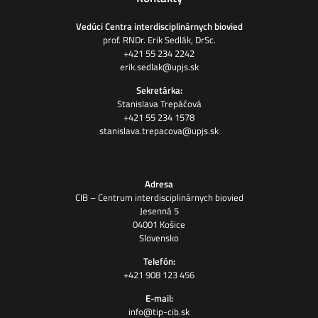
Vedúci Centra interdisciplinárnych biovied
prof. RNDr. Erik Sedlák, DrSc.
+421 55 234 2242
erik.sedlak@upjs.sk
Sekretárka:
Stanislava Trepáčová
+421 55 234 1578
stanislava.trepacova@upjs.sk
Adresa
CIB – Centrum interdisciplinárnych biovied
Jesenná 5
04001 Košice
Slovensko
Telefón:
+421 908 123 456
E-mail:
info@tip-cib.sk