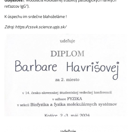
reťazcov IgG”).
K úspechu im srdečne blahoželáme !
Zdroj: https://cssvk.science.upjs.sk/