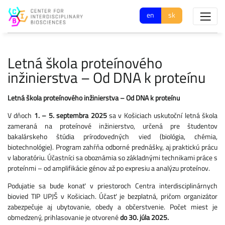
en
sk
Letná škola proteínového
inžinierstva – Od DNA k proteínu
Letná škola proteínového inžinierstva – Od DNA k proteínu
V dňoch
1. – 5. septembra 2025
sa v Košiciach uskutoční letná škola
zameraná na proteínové inžinierstvo, určená pre študentov
bakalárskeho štúdia prírodovedných vied (biológia, chémia,
biotechnológie). Program zahŕňa odborné prednášky, aj praktickú prácu
v laboratóriu. Účastníci sa oboznámia so základnými technikami práce s
proteínmi – od amplifikácie génov až po expresiu a analýzu proteínov.
Podujatie sa bude konať v priestoroch Centra interdisciplinárnych
biovied TIP UPJŠ v Košiciach. Účasť je bezplatná, pričom organizátor
zabezpečuje aj ubytovanie, obedy a občerstvenie. Počet miest je
obmedzený, prihlasovanie je otvorené
do 30. júla 2025.