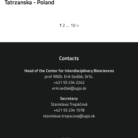
Tatrzanska - Poland
1
2
...
10
>
Contacts
Head of the Center for Interdisciplinary Biosciences
prof. RNDr. Erik Sedlák, DrSc.
+421 55 234 2242
erik.sedlak@upjs.sk
Secretary:
Stanislava Trepáčová
+421 55 234 1578
stanislava.trepacova@upjs.sk