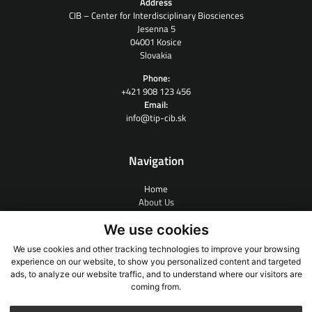
Address
CIB – Center for Interdisciplinary Biosciences
Jesenna 5
04001 Kosice
Slovakia
Phone:
+421 908 123 456
Email:
info@tip-cib.sk
Navigation
Home
About Us
Contract Research
We use cookies
People
News
We use cookies and other tracking technologies to improve your browsing
Links
experience on our website, to show you personalized content and targeted
Contact
ads, to analyze our website traffic, and to understand where our visitors are
coming from.