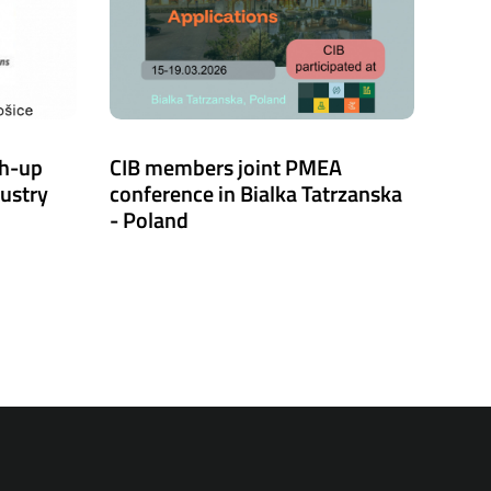
ch-up
CIB members joint PMEA
dustry
conference in Bialka Tatrzanska
- Poland