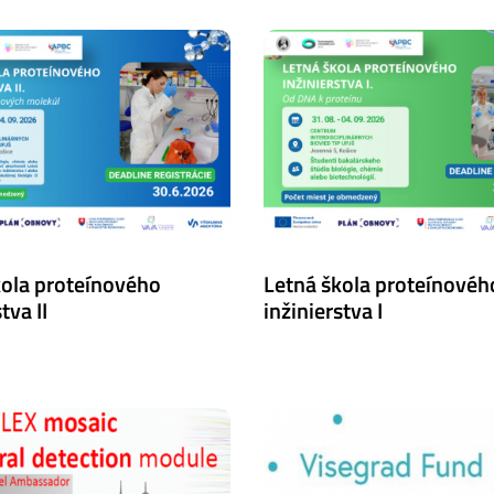
kola proteínového
Letná škola proteínovéh
tva II
inžinierstva I