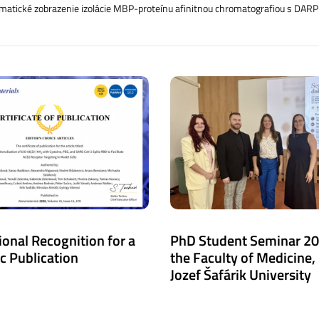
atické zobrazenie izolácie MBP-proteínu afinitnou chromatografiou s DAR
ional Recognition for a
PhD Student Seminar 20
ic Publication
the Faculty of Medicine,
Jozef Šafárik University