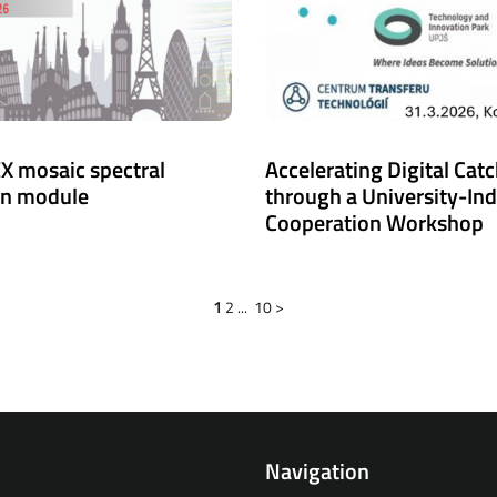
X mosaic spectral
Accelerating Digital Cat
on module
through a University-In
Cooperation Workshop
1
2
...
10
>
Navigation