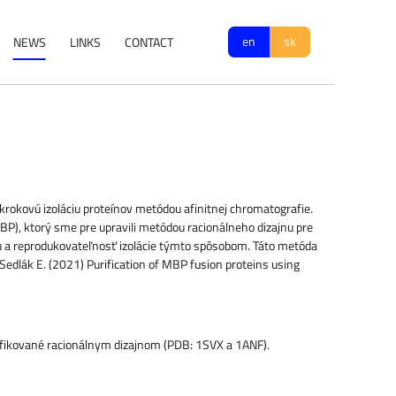
en
sk
NEWS
LINKS
CONTACT
okrokovú izoláciu proteínov metódou afinitnej chromatografie.
P), ktorý sme pre upravili metódou racionálneho dizajnu pre
tu a reprodukovateľnosť izolácie týmto spôsobom. Táto metóda
Sedlák E. (2021) Purification of MBP fusion proteins using
difikované racionálnym dizajnom (PDB: 1SVX a 1ANF).