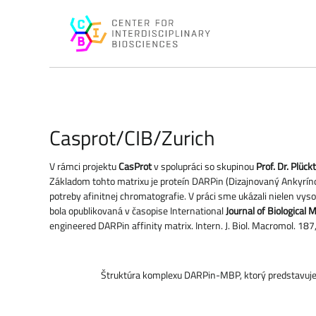
Casprot/CIB/Zurich
V rámci projektu
CasProt
v spolupráci so skupinou
Prof. Dr. Plüc
Základom tohto matrixu je proteín DARPin (Dizajnovaný Ankyríno
potreby afinitnej chromatografie. V práci sme ukázali nielen v
bola opublikovaná v časopise International
Journal of Biological
engineered DARPin affinity matrix. Intern. J. Biol. Macromol. 18
Štruktúra komplexu DARPin-MBP, ktorý predstavuje z