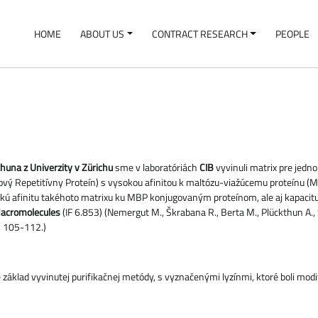
HOME
ABOUT US
CONTRACT RESEARCH
PEOPLE
kthuna z Univerzity v Zürichu
sme v laboratóriách
CIB
vyvinuli matrix pre jedn
vý Repetitívny Proteín) s vysokou afinitou k maltózu-viažúcemu proteínu (MB
ysokú afinitu takéhoto matrixu ku MBP konjugovaným proteínom, ale aj kapaci
 Macromolecules
(IF 6.853) (Nemergut M., Škrabana R., Berta M., Plückthun A., 
7, 105-112.)
áklad vyvinutej purifikačnej metódy, s vyznačenými lyzínmi, ktoré boli mo