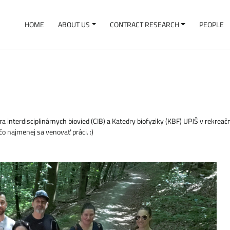
HOME
ABOUT US
CONTRACT RESEARCH
PEOPLE
interdisciplinárnych biovied (CIB) a Katedry biofyziky (KBF) UPJŠ v rekreačno
o najmenej sa venovať práci. :)